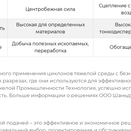
Сцепление с
Центробежная сила
воз
Высокая для определенных
Высок
ть
материалов
тонкодиспер
Добыча полезных ископаемых,
е
Обогаще
переработка
шного применения
циклонов тяжелой среды с без
разрезах, где они используются для эффективног
желой Промышленности Технология
, успешно ис
сть.
Больше информации о решениях ООО Шаньд
ой подачей
– это эффективное и экономичное ре
авильный выбор, проектирование и обслуживани