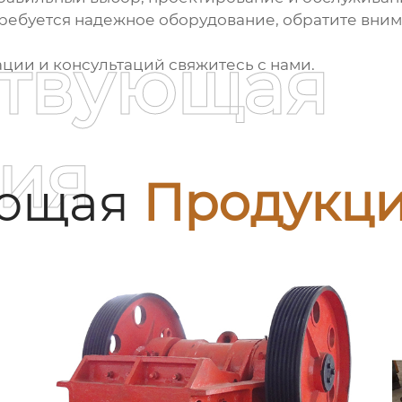
требуется надежное оборудование, обратите вни
ствующая
ии и консультаций свяжитесь с нами.
ия
ующая
Продукц