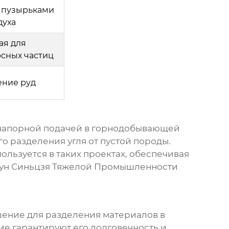
 пузырьками
духа
ая для
сных частиц
ние руд
напорной подачей
в горнодобывающей
о разделения угля от пустой породы.
пользуется в таких проектах, обеспечивая
ун Синьцзя Тяжелой Промышленности
шение для разделения материалов в
е гарантируют его долговечность и