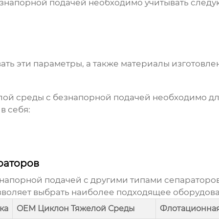
езнапорной подачей
необходимо учитывать следу
ть эти параметры, а также материалы изготовле
лой среды с безнапорной подачей
необходимо дл
в себя:
раторов
знапорной подачей
с другими типами сепараторо
воляет выбрать наиболее подходящее оборудован
ка
OEM Циклон Тяжелой Среды
Флотационна