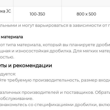
лка
JC
100-350
800 x 500
ьными и могут варьироваться в зависимости от 
 материала
 от типа материала, который вы планируете дроби
щная и износостойкая дробилка. Для мягких матер
остью.
веты и рекомендации
дуется:
те требуемую производительность, размер входн
зличных производителей и поставщиков. Обрати
 обслуживание.
знакомьтесь со спецификациями дробилки, включ