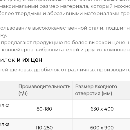
аксимальный размер материала, который можно 
более твердыми и абразивными материалами тре
ользование высококачественной стали, подшипни
ну.
предлагают продукцию по более высокой цене, но
конвейеров, вибропитателей и других компонен
билок
и их цен
елей
щековых дробилок
от различных производит
Производительность
Размер входного
(т/ч)
отверстия (мм)
илка
80-180
630 x 400
илка
110-280
600 x 900