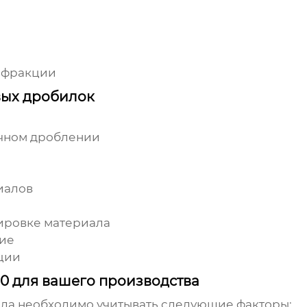
 фракции
вых дробилок
ичном дроблении
иалов
ировке материала
ние
ции
0 для вашего производства
ода
необходимо учитывать следующие факторы: