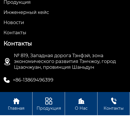
Продукция
Инженерный кейс
Новости
Контакты
Контакты
№ 819, Западная дорога Тэнфэй, зона

экономического развития Тэнчжоу, город
Цзаочжуан, провинция Шаньдун

+86-13869496399




Авторское право © ООО Шаньдун Синьцзя Тяжелой
Главная
Продукция
О Нас
Контакты
Промышленности Технология