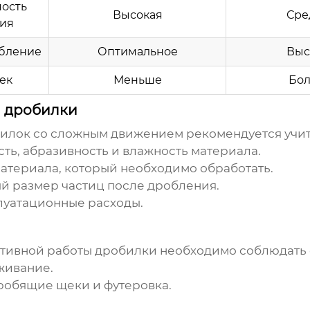
ость
Высокая
Сре
ия
бление
Оптимальное
Выс
ек
Меньше
Бо
 дробилки
билок со сложным движением
рекомендуется учи
ть, абразивность и влажность материала.
атериала, который необходимо обработать.
й размер частиц после дробления.
луатационные расходы.
ктивной работы дробилки необходимо соблюдать
живание.
дробящие щеки и футеровка.