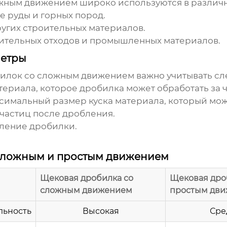
ожным движением
широко используются в различн
 руды и горных пород.
ругих строительных материалов.
оительных отходов и промышленных материалов.
метры
билок со сложным движением
важно учитывать с
териала, которое дробилка может обработать за ч
ксимальный размер куска материала, который мож
 частиц после дробления.
бление дробилки.
сложным и простым движением
Щековая дробилка со
Щековая дро
сложным движением
простым дв
льность
Высокая
Сре