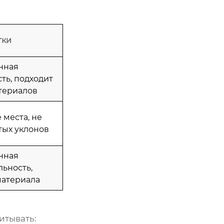
тки
нная
ть, подходит
атериалов
 места, не
тых уклонов
нная
ьность,
атериала
читывать: