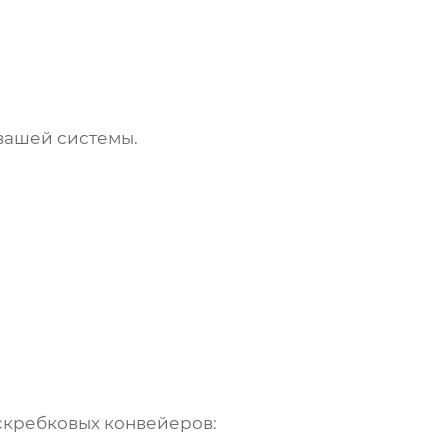
вашей системы.
 скребковых конвейеров
: