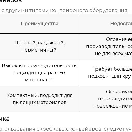
вейеров
 с другими типами конвейерного оборудования.
Преимущества
Недоста
Ограниче
Простой, надежный,
производительнос
герметичный
не для всех м
Высокая производительность,
Требует больше
подходит для разных
подходит для кру
материалов
Ограниче
Компактный, подходит для
производител
пылящих материалов
повреждение м
ика
использования скребковых конвейеров
, следует у