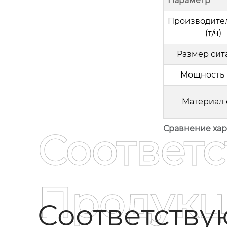
Параметр
Производите
(т/ч)
Размер сита
Мощность 
Материал 
Сравнение хар
Соответ
Продукц
Соответств