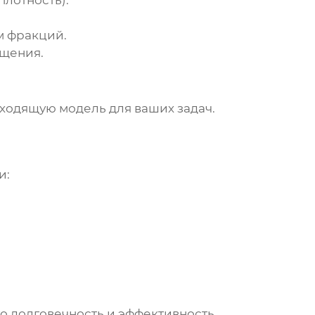
плотность).
м фракций.
ещения.
ходящую модель для ваших задач.
и:
о долговечность и эффективность