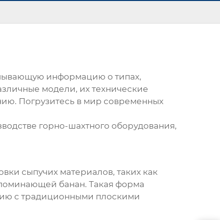
ерпывающую информацию о типах,
азличные модели, их технические
нию. Погрузитесь в мир современных
зводстве горно-шахтного оборудования,
овки сыпучих материалов, таких как
напоминающей банан. Такая форма
нию с традиционными плоскими