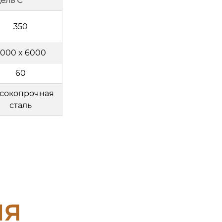
ель C
350
000 x 6000
60
сокопрочная
сталь
ия