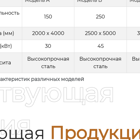
Модель A
Модель B
Мод
льность
150
250
 (мм)
2000 x 4000
2500 x 5000
3
(кВт)
30
45
Высокопрочная
Высокопрочная
Вы
сита
сталь
сталь
актеристик различных моделей
ствующая
ия
ующая
Продукц