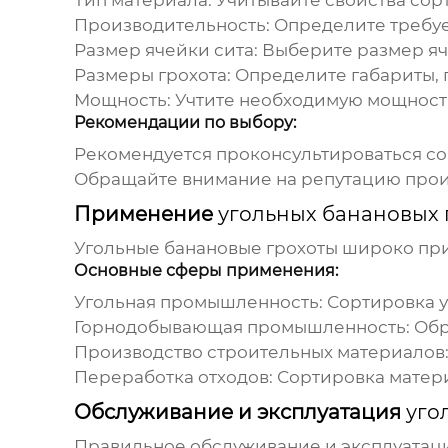
Тип материала:
Учитывайте свойства сорт
Производительность:
Определите требуе
Размер ячейки сита:
Выберите размер яч
Размеры грохота:
Определите габариты, 
Мощность:
Учтите необходимую мощност
Рекомендации по выбору:
Рекомендуется проконсультироваться со
Обращайте внимание на репутацию произ
Применение
угольных банановых 
Угольные банановые грохоты
широко при
Основные сферы применения:
Угольная промышленность:
Сортировка у
Горнодобывающая промышленность:
Обр
Производство строительных материалов
Переработка отходов:
Сортировка матери
Обслуживание и эксплуатация
уго
Правильное обслуживание и эксплуатац