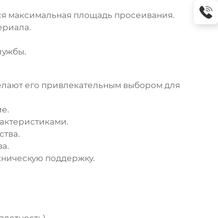
ся максимальная площадь просеивания.
ериала.
лужбы.
елают его привлекательным выбором для
е.
актеристиками.
ства.
а.
хническую поддержку.