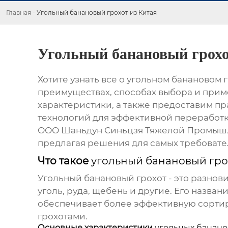
Главная
-
Угольный банановый грохот из Китая
Угольный банановый грохо
Хотите узнать все о
угольном банановом г
преимуществах, способах выбора и прим
характеристики, а также предоставим п
технологий для эффективной переработки
ООО Шаньдун Синьцзя Тяжелой Промышл
предлагая решения для самых требовате
Что такое
угольный банановый гро
Угольный банановый грохот
- это разнов
уголь, руда, щебень и другие. Его назв
обеспечивает более эффективную сорти
грохотами.
Основные характеристики
угольных банано