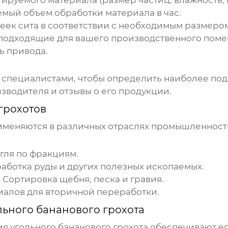
ируемого материала (размер частиц, влажность, 
мый объем обработки материала в час.
еек сита в соответствии с необходимым размеро
подходящие для вашего производственного пом
ь привода.
 специалистами, чтобы определить наиболее под
водителя и отзывы о его продукции.
грохотов
меняются в различных отраслях промышленност
гля по фракциям.
аботка руды и других полезных ископаемых.
:
Сортировка щебня, песка и гравия.
алов для вторичной переработки.
льного бананового грохота
ия
угольного бананового грохота
обеспечивают ег