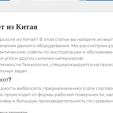
т из Китая
рохоте из Китая
? В этой статье вы найдете исч
енения данного оборудования. Мы рассмотрим р
рактические советы по эксплуатации и обслужива
 угля и других сыпучих материалов!
енности Технология
, специализируется на прои
льных задач.
хот
?
идность вибросита, предназначенного для сортир
ание происходит от формы рабочей поверхности, 
ровку и большую производительность по сравне
вых грохотов