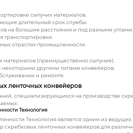
ортировке сыпучих материалов.
вающие длительный срок службы.
в на большие расстояния и под разными углами
я транспортировки.
ных отраслях промышленности.
х материалов (преимущественно сыпучие).
с некоторыми другими типами конвейеров.
бслуживании и ремонте.
ых ленточных конвейеров
аний, специализирующихся на производстве
скр
жаемых:
ности Технология
енности Технология
является одним из ведущих
тр
скребковых ленточных конвейеров
для различн