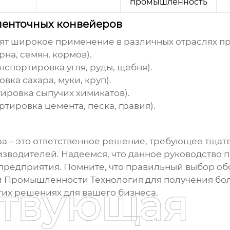
промышленность
ленточных конвейеров
ят широкое применение в различных отраслях п
на, семян, кормов).
портировка угля, руды, щебня).
ка сахара, муки, круп).
ировка сыпучих химикатов).
ировка цемента, песка, гравия).
ра
– это ответственное решение, требующее тщат
водителей. Надеемся, что данное руководство 
предприятия. Помните, что правильный выбор обо
й Промышленности Технология
для получения бо
ствующая
гих решениях для вашего бизнеса.