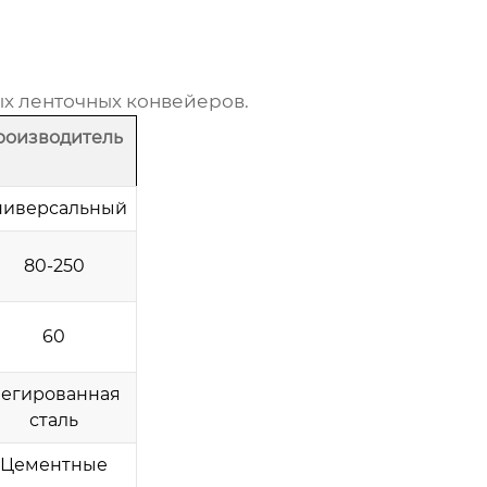
х ленточных конвейеров
.
роизводитель
ниверсальный
80-250
60
егированная
сталь
Цементные