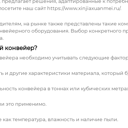
 предлагает решения, адаптированные к потребно
 посетите наш сайт
https://www.xinjiaxuanmei.ru/
.
телям, на рынке также представлены такие комп
вейерного оборудования. Выбор конкретного пр
а.
й конвейер?
нвейера
необходимо учитывать следующие фактор
ть и другие характеристики материала, который б
ость конвейера в тоннах или кубических метрах 
ли это применимо.
 как температура, влажность и наличие пыли.