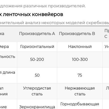
едложения различных производителей.
х ленточных конвейеров
внительный анализ некоторых моделей
скребковы
П
ка
Производитель A
Производитель B
C
йера
Горизонтальный
Наклонный
У
льность
50-200
100-300
я длина
50
75
ал
Углеродистая
Нержавеющая
Л
ения
сталь
сталь
Горнодобывающая
ние
Зернохранилища