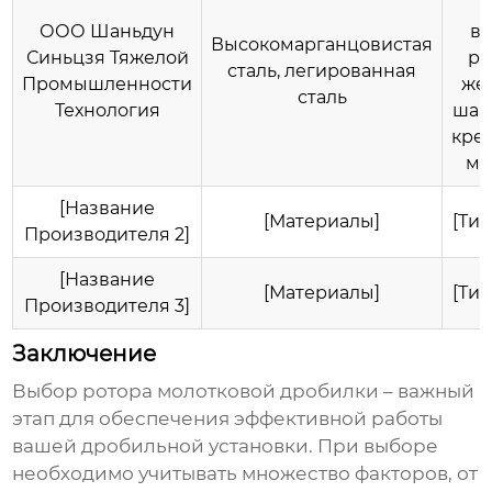
ООО Шаньдун
в
Высокомарганцовистая
Синьцзя Тяжелой
ро
сталь, легированная
Промышленности
же
сталь
Технология
шар
кре
мо
[Название
[Материалы]
[Ти
Производителя 2]
[Название
[Материалы]
[Ти
Производителя 3]
Заключение
Выбор
ротора молотковой дробилки
– важный
этап для обеспечения эффективной работы
вашей дробильной установки. При выборе
необходимо учитывать множество факторов, от