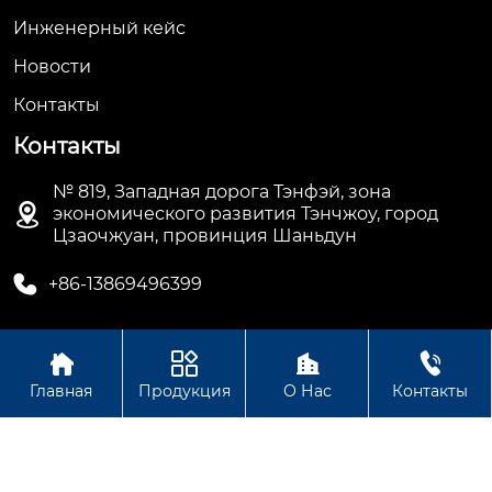
Инженерный кейс
Новости
Контакты
Контакты
№ 819, Западная дорога Тэнфэй, зона

экономического развития Тэнчжоу, город
Цзаочжуан, провинция Шаньдун

+86-13869496399




Авторское право © ООО Шаньдун Синьцзя Тяжелой
Главная
Продукция
О Нас
Контакты
Промышленности Технология