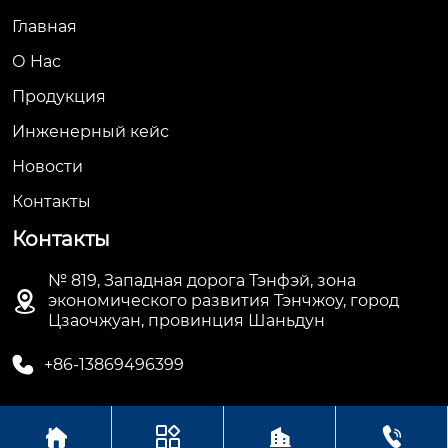
Главная
О Hас
Продукция
Инженерный кейс
Новости
Контакты
Контакты
№ 819, Западная дорога Тэнфэй, зона

экономического развития Тэнчжоу, город
Цзаочжуан, провинция Шаньдун

+86-13869496399



