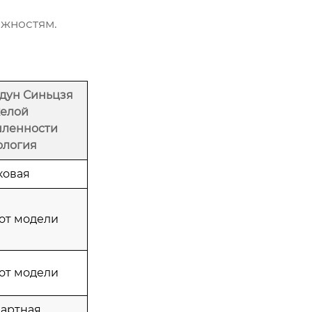
ожностям.
ун Синьцзя
елой
ленности
ология
овая
 от модели
 от модели
дартная