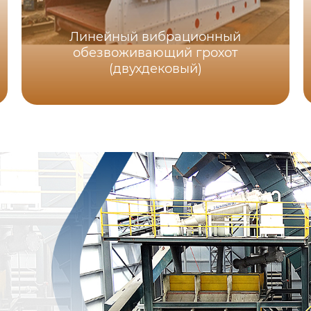
Линейный вибрационный
обезвоживающий грохот
(двухдековый)