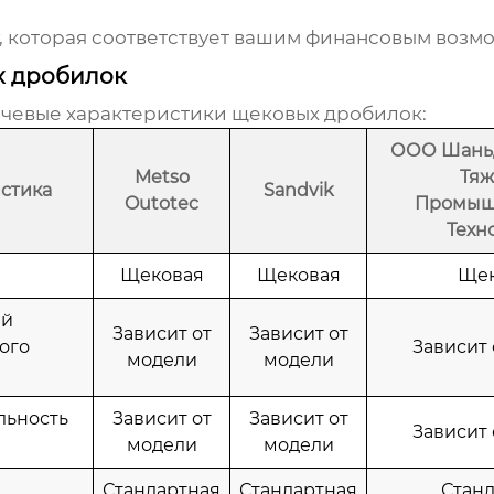
, которая соответствует вашим финансовым возм
х дробилок
ючевые характеристики щековых дробилок:
ООО Шаньд
Metso
Тяж
стика
Sandvik
Outotec
Промыш
Техн
и
Щековая
Щековая
Щек
ый
Зависит от
Зависит от
ого
Зависит
модели
модели
льность
Зависит от
Зависит от
Зависит
модели
модели
Стандартная
Стандартная
Стан