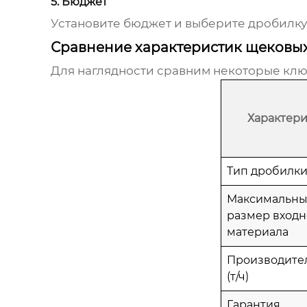
5. Бюджет
Установите бюджет и выберите дробилку
Сравнение характеристик щековы
Для наглядности сравним некоторые кл
Характери
Тип дробилк
Максимальн
размер входн
материала
Производите
(т/ч)
Гарантия