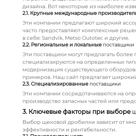
дизайна. Вот некоторые из наиболее изв
2.1. Крупные международные производител
Эти компании предлагают широкий ассо
часто предоставляют комплексные решен
в себя: Sandvik, Metso Outotec и другие.
2.2. Региональные и локальные
поставщики
Эти
поставщики
могут предлагать более 
специализируются на определенных тип
модернизация существующего оборудова
примеров.
Наш сайт
предлагает широки
2.3. Специализированные
поставщики
Эти компании сосредотачиваются на оп
производство запасных частей или предо
3. Ключевые факторы при выборе
щ
Выбор
щековой дробилки
зависит от мн
эффективности и рентабельности.