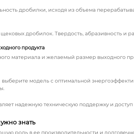
ость дробилки, исходя из объема перерабатыва
в
щековых дробилок
. Твердость, абразивность и 
ыходного продукта
го материала и желаемый размер выходного прод
 выберите модель с оптимальной энергоэффектив
ы.
ляет надежную техническую поддержку и доступ
 нужно знать
щую роль в ее производительности и долговечно