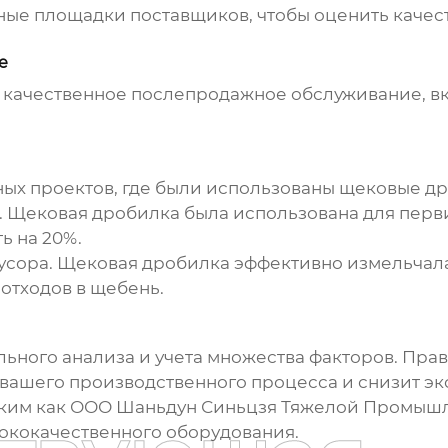
нные площадки
поставщиков
, чтобы оценить каче
е
 качественное послепродажное обслуживание, в
ых проектов, где были использованы
щековые д
.
Щековая дробилка
была использована для перви
ь на 20%.
усора.
Щековая дробилка
эффективно измельчала
отходов в щебень.
льного анализа и учета множества факторов. Пр
вашего производственного процесса и снизит эк
таким как ООО Шаньдун Синьцзя Тяжелой Промышл
ококачественного оборудования.