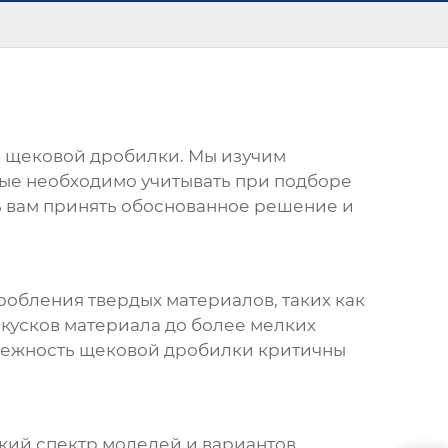
м
щековой дробилки
. Мы изучим
рые необходимо учитывать при подборе
ь вам принять обоснованное решение и
робления твердых материалов, таких как
 кусков материала до более мелких
дежность
щековой дробилки
критичны
кий спектр моделей и вариантов