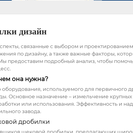
илки дизайн
аспекты, связанные с выбором и проектирование
жения по дизайну, а также важные факторы, кото
Мы предоставим подробный анализ, чтобы помоч
есс.
чем она нужна?
о оборудования, используемого для первичного д
ды. Основное назначение – измельчение крупных
работки или использования. Эффективность и на
льного завода.
ковой дробилки
авщиков щековой дробилки
, предлагающих широ