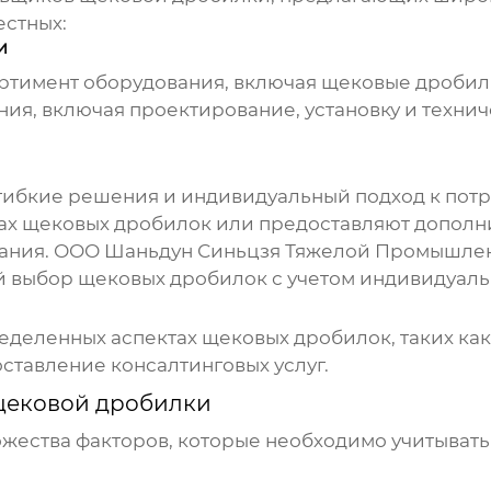
естных:
и
ртимент оборудования, включая
щековые дробил
ия, включая проектирование, установку и техн
гибкие решения и индивидуальный подход к потр
ах
щековых дробилок
или предоставляют дополни
ния. ООО Шаньдун Синьцзя Тяжелой Промышленн
й выбор
щековых дробилок
с учетом индивидуаль
ределенных аспектах
щековых дробилок
, таких к
ставление консалтинговых услуг.
ековой дробилки
ожества факторов, которые необходимо учитыват