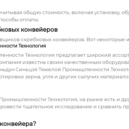
читывая общую стоимость, включая установку, о
способы оплаты.
бковых конвейеров
авщиков
скребковых конвейеров
. Вот некоторые 
ности Технология
енности Технология предлагает широкий ассор
омпания известна своим качественным оборудов
ьдун Синьцзя Тяжелой Промышленности Технол
тировки зерна, угля и других сыпучих материалов
ромышленности Технология, на рынке есть и др
провести тщательное исследование и сравнить п
 конвейера?