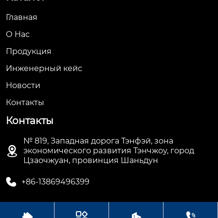
Главная
О Hас
Продукция
Инженерный кейс
Новости
Контакты
Контакты
№ 819, Западная дорога Тэнфэй, зона

экономического развития Тэнчжоу, город
Цзаочжуан, провинция Шаньдун

+86-13869496399



