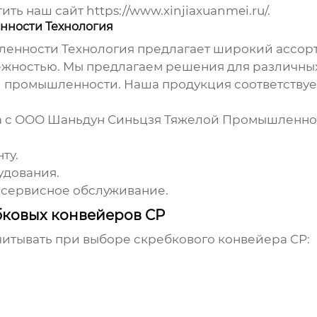
ить наш сайт
https://www.xinjiaxuanmei.ru/
.
ности Технология
енности Технология предлагает широкий ассор
ежностью. Мы предлагаем решения для различны
промышленности. Наша продукция соответствуе
 с ООО Шаньдун Синьцзя Тяжелой Промышленнос
ту.
удования.
и сервисное обслуживание.
бковых конвейеров CP
читывать при выборе
скребкового конвейера CP
: