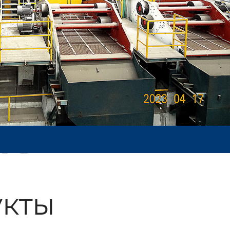
ые
кты