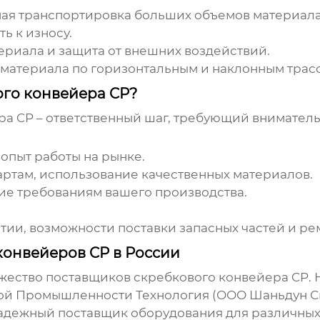
ая транспортировка больших объемов материала
ь к износу.
ериала и защита от внешних воздействий.
 материала по горизонтальным и наклонным трас
ого конвейера CP?
ра CP
– ответственный шаг, требующий вниматель
 опыт работы на рынке.
артам, использование качественных материалов.
вие требованиям вашего производства.
ии, возможности поставки запасных частей и ре
онвейеров CP в России
ожество
поставщиков скребкового конвейера CP
.
ой Промышленности Технология (ООО Шаньдун 
надежный поставщик оборудования для различны