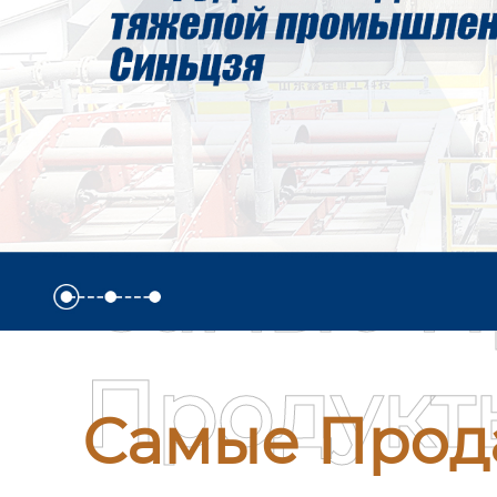
Самые П
Продукт
Самые Прод