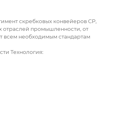
тимент
скребковых конвейеров CP
,
х отраслей промышленности, от
т всем необходимым стандартам
ти Технология: