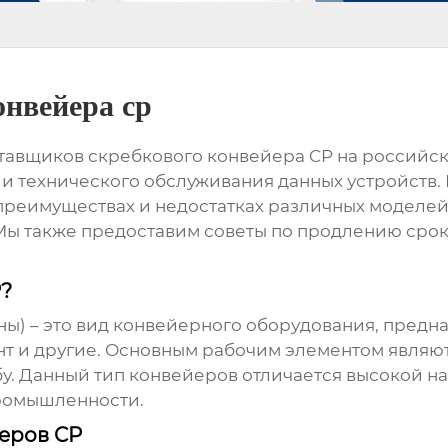
онвейера cp
тавщиков скребкового конвейера CP
на российск
и технического обслуживания данных устройств. 
преимуществах и недостатках различных моделей
Мы также предоставим советы по продлению срок
P?
ны) – это вид конвейерного оборудования, пред
мент и другие. Основным рабочим элементом являю
. Данный тип конвейеров отличается высокой на
промышленности.
еров CP