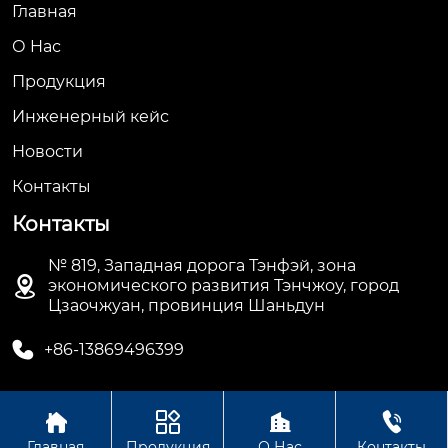
Главная
О Hас
Продукция
Инженерный кейс
Новости
Контакты
Контакты
№ 819, Западная дорога Тэнфэй, зона

экономического развития Тэнчжоу, город
Цзаочжуан, провинция Шаньдун

+86-13869496399




Авторское право © ООО Шаньдун Синьцзя Тяжелой
Главная
Продукция
О Нас
Контакты