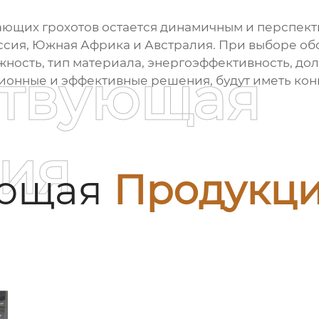
ающих грохотов
остается динамичным и перспек
оссия, Южная Африка и Австралия. При выборе о
жность, тип материала, энергоэффективность, дол
ствующая
онные и эффективные решения, будут иметь конк
ия
ующая
Продукц