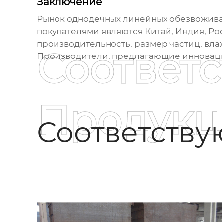
Заключение
Рынок
однодечных линейных обезвожив
покупателями являются Китай, Индия, Р
производительность, размер частиц, вла
Соответ
Производители, предлагающие инноваци
Продукц
Соответств