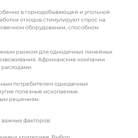
собенно в горнодобывающей и угольной
ботки отходов стимулируют спрос на
говечном оборудовании, способном
ажным рынком для
однодечных линейных
обезвоживания. Африканские компании
 расходами.
льным потребителем
однодечных
 другие полезные ископаемые.
ным решениям.
 важных факторов:
лючевых критериев. Выбор