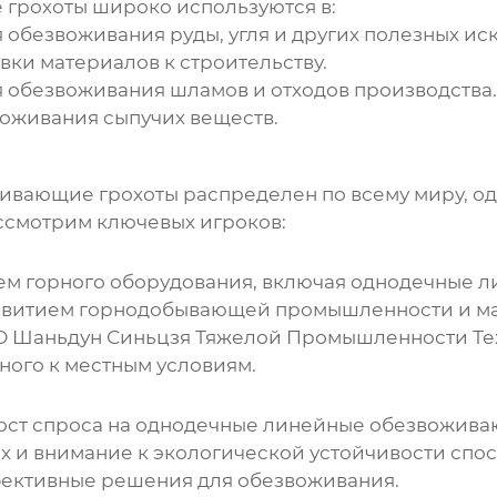
 грохоты
широко используются в:
безвоживания руды, угля и других полезных ис
вки материалов к строительству.
 обезвоживания шламов и отходов производства.
оживания сыпучих веществ.
живающие грохоты
распределен по всему миру, од
ссмотрим ключевых игроков:
ем горного оборудования, включая
однодечные л
азвитием горнодобывающей промышленности и м
 Шаньдун Синьцзя Тяжелой Промышленности Те
ного к местным условиям.
ост спроса на
однодечные линейные обезвожива
 и внимание к экологической устойчивости спо
фективные решения для обезвоживания.