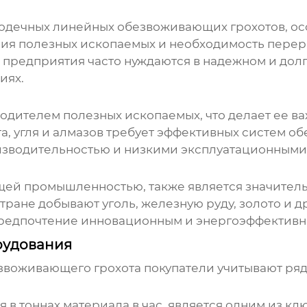
одечных линейных обезвоживающих грохотов
, о
я полезных ископаемых и необходимость перера
предприятия часто нуждаются в надежном и дол
иях.
одителем полезных ископаемых, что делает ее в
та, угля и алмазов требует эффективных систем 
изводительностью и низкими эксплуатационными
ющей промышленностью, также является значите
 стране добывают уголь, железную руду, золото и
предпочтение инновационным и энергоэффектив
рудования
звоживающего грохота
покупатели учитывают ряд
 в тоннах материала в час, является одним из к