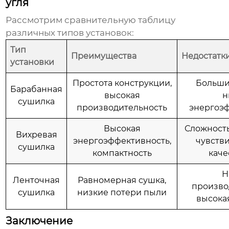
угля
Рассмотрим сравнительную таблицу
различных типов установок:
Тип
Преимущества
Недостатк
установки
Простота конструкции,
Больши
Барабанная
высокая
н
сушилка
производительность
энергоэ
Высокая
Сложность
Вихревая
энергоэффективность,
чувстви
сушилка
компактность
каче
Н
Ленточная
Равномерная сушка,
произво
сушилка
низкие потери пыли
высока
Заключение