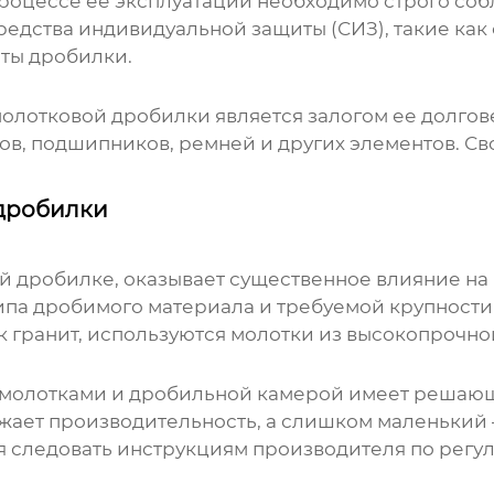
процессе ее эксплуатации необходимо строго соб
редства индивидуальной защиты (СИЗ), такие как 
оты дробилки.
олотковой дробилки
является залогом ее долгов
ов, подшипников, ремней и других элементов. 
дробилки
й дробилке
, оказывает существенное влияние на
типа дробимого материала и требуемой крупности
к гранит, используются молотки из высокопрочно
 молотками и дробильной камерой имеет решающ
ает производительность, а слишком маленький 
я следовать инструкциям производителя по регул