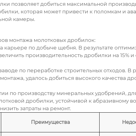
илки
позволяет добиться максимальной производи
обилки, которая может привести к поломкам и ав
ьной камеры.
ров
монтажа молотковых дробилок
:
а карьере по добыче щебня. В результате оптим
величить производительность дробилки на 15% и 
заводе по переработке строительных отходов. В 
монтажа, удалось добиться высокого качества др
тии по производству минеральных удобрений, дл
лотковой дробилки
, устойчивой к абразивному 
низить затраты на ремонт.
Преимущества
Недо