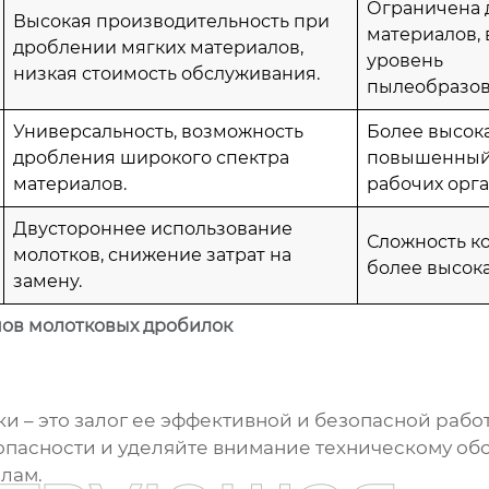
Ограничена 
Высокая производительность при
материалов,
дроблении мягких материалов,
уровень
низкая стоимость обслуживания.
пылеобразов
Универсальность, возможность
Более высока
дробления широкого спектра
повышенный
материалов.
рабочих орга
Двустороннее использование
Сложность к
молотков, снижение затрат на
более высока
замену.
ов молотковых дробилок
ки
– это залог ее эффективной и безопасной раб
зопасности и уделяйте внимание техническому о
лам.