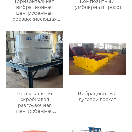
Горизонтальная
Композитный
вибрационная
тумблерный грохот
центробежная
обезвоживающая
машина
Вертикальная
Вибрационный
скребковая
дуговой грохот
разгрузочная
центробежная
обезвоживающая
машина