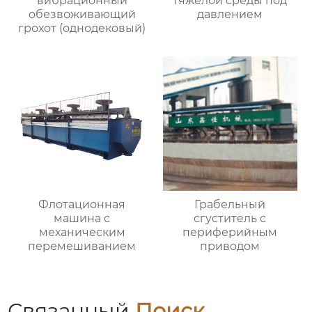
вибрационный
тяжелой среды под
обезвоживающий
давлением
грохот (однодековый)
Флотационная
Грабельный
машина с
сгуститель с
механическим
периферийным
перемешиванием
приводом
Связанный
Поиск