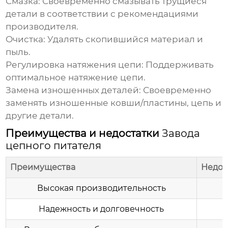
Смазка:
Своевременно смазывать трущиеся
детали в соответствии с рекомендациями
производителя.
Очистка:
Удалять скопившийся материал и
пыль.
Регулировка натяжения цепи:
Поддерживать
оптимальное натяжение цепи.
Замена изношенных деталей:
Своевременно
заменять изношенные ковши/пластины, цепь и
другие детали.
Преимущества и недостатки
Завода
цепного питателя
Преимущества
Недос
Высокая производительность
Надежность и долговечность