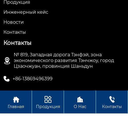
Продукция
Инженерный кейс
Новости
Контакты
Контакты
№ 819, Западная дорога Тэнфэй, зона

экономического развития Тэнчжоу, город
Цзаочжуан, провинция Шаньдун

+86-13869496399




Авторское право © ООО Шаньдун Синьцзя Тяжелой
Главная
Продукция
О Нас
Контакты
Промышленности Технология