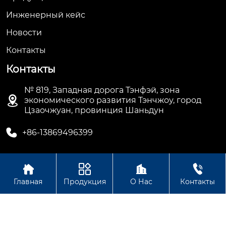
Инженерный кейс
Новости
Контакты
Контакты
№ 819, Западная дорога Тэнфэй, зона

экономического развития Тэнчжоу, город
Цзаочжуан, провинция Шаньдун

+86-13869496399




Авторское право © ООО Шаньдун Синьцзя Тяжелой
Главная
Продукция
О Нас
Контакты
Промышленности Технология