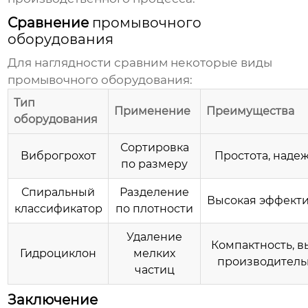
Сравнение
промывочного
оборудования
Для наглядности сравним некоторые виды
промывочного оборудования
:
Тип
Применение
Преимущества
оборудования
Сортировка
Виброгрохот
Простота, наде
по размеру
Спиральный
Разделение
Высокая эффект
классификатор
по плотности
Удаление
Компактность, в
Гидроциклон
мелких
производитель
частиц
Заключение