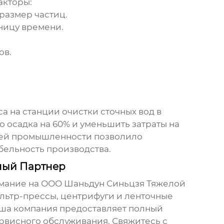
акторы:
размер частиц.
ницу времени.
ов.
 на станции очистки сточных вод в
о осадка на 60% и уменьшить затраты на
щей промышленности позволило
бельность производства.
ный Партнер
имание на
ООО Шаньдун Синьцзя Тяжелой
льтр-прессы, центрифуги и ленточные
аша компания предоставляет полный
ервисного обслуживания. Свяжитесь с