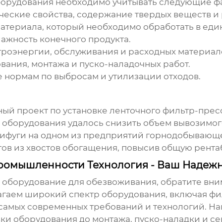
борудования
необходимо учитывать следующие ф
ческие свойства, содержание твердых веществ и 
атериала, который необходимо обработать в еди
ажность конечного продукта.
роэнергии, обслуживания и расходных материал
вания, монтажа и пуско-наладочных работ.
е нормам по выбросам и утилизации отходов.
й проект по установке ленточного фильтр-пресса
о оборудования удалось снизить объем вывозимог
трифуги на одном из предприятий горнодобываю
ов из хвостов обогащения, повысив общую рента
ромышленности Технология - Ваш Надеж
е
оборудование для обезвоживания
, обратите вн
агаем широкий спектр оборудования, включая фи
 самых современных требований и технологий. Н
авки оборудования до монтажа, пуско-наладки и с