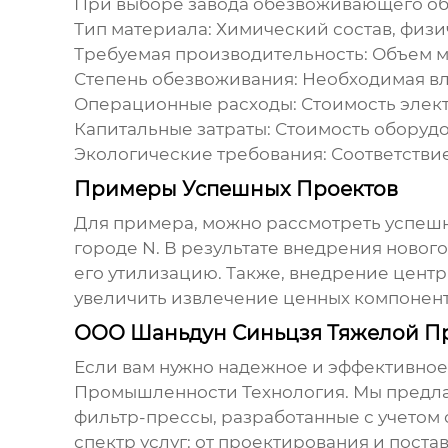
При выборе
завода обезвоживающего о
Тип материала: Химический состав, физи
Требуемая производительность: Объем м
Степень обезвоживания: Необходимая вл
Операционные расходы: Стоимость элект
Капитальные затраты: Стоимость оборудо
Экологические требования: Соответстви
Примеры Успешных Проектов
Для примера, можно рассмотреть успешны
городе N. В результате внедрения новог
его утилизацию. Также, внедрение цен
увеличить извлечение ценных компонент
ООО Шаньдун Синьцзя Тяжелой П
Если вам нужно надежное и эффективно
Промышленности Технология
. Мы предл
фильтр-прессы, разработанные с учетом
спектр услуг: от проектирования и пост