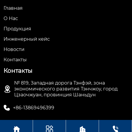
Главная
О Hас
Продукция
Инженерный кейс
Новости
Контакты
Контакты
№ 819, Западная дорога Тэнфэй, зона

экономического развития Тэнчжоу, город
Цзаочжуан, провинция Шаньдун

+86-13869496399



