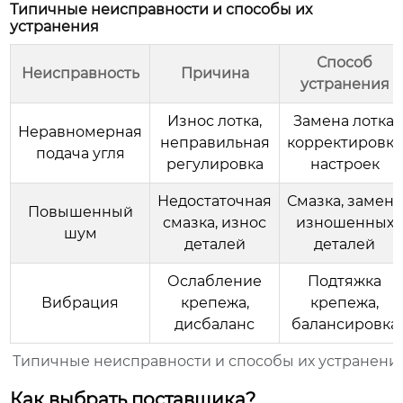
Типичные неисправности и способы их
устранения
Способ
Неисправность
Причина
устранения
Износ лотка,
Замена лотка,
Неравномерная
неправильная
корректировка
подача угля
регулировка
настроек
Недостаточная
Смазка, замена
Повышенный
смазка, износ
изношенных
шум
деталей
деталей
Ослабление
Подтяжка
Вибрация
крепежа,
крепежа,
дисбаланс
балансировка
Типичные неисправности и способы их устранени
Как выбрать поставщика?