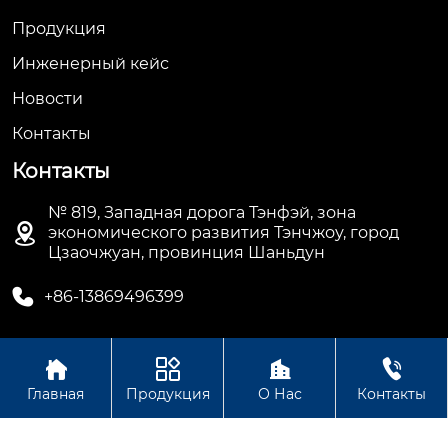
Продукция
Инженерный кейс
Новости
Контакты
Контакты
№ 819, Западная дорога Тэнфэй, зона

экономического развития Тэнчжоу, город
Цзаочжуан, провинция Шаньдун

+86-13869496399




Авторское право © ООО Шаньдун Синьцзя Тяжелой
Главная
Продукция
О Нас
Контакты
Промышленности Технология