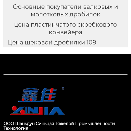
Основные покупатели валковых и
молотковых дробилок
цена пластинчатого скребкового
конвейера
Цена щековой дробилки 108
ООО Шаньдун Синьцзя Тяжелой Промышленности
Технология