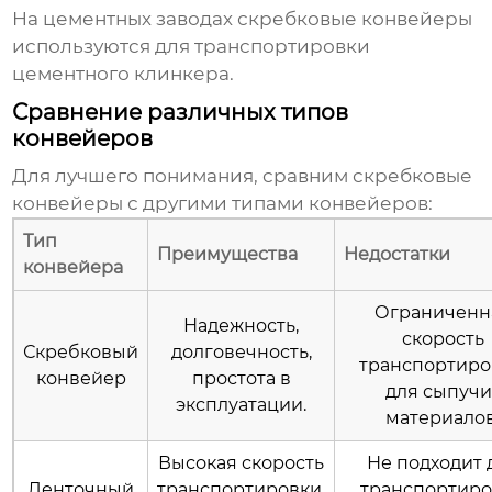
На цементных заводах
скребковые конвейеры
используются для транспортировки
цементного клинкера.
Сравнение различных типов
конвейеров
Для лучшего понимания, сравним
скребковые
конвейеры
с другими типами конвейеров:
Тип
Преимущества
Недостатки
конвейера
Ограниченн
Надежность,
скорость
Скребковый
долговечность,
транспортиро
конвейер
простота в
для сыпучи
эксплуатации.
материалов
Высокая скорость
Не подходит 
Ленточный
транспортировки,
транспортир